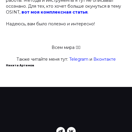
работы. Методы и инструменты я тут не описывал
осознано. Для тех, кто хочет больше окунуться в тему
OSINT,
вот моя комплексная статья
.
Надеюсь, вам было полезно и интересно!
Всем мира ✋🏻
Также читайте меня тут:
Telegram
и
Вконтакте
Никита Артемов