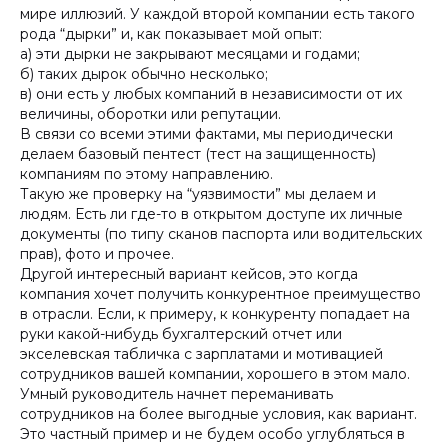
мире иллюзий. У каждой второй компании есть такого
рода “дырки” и, как показывает мой опыт:
а) эти дырки не закрывают месяцами и годами;
б) таких дырок обычно несколько;
в) они есть у любых компаний в независимости от их
величины, оборотки или репутации.
В связи со всеми этими фактами, мы периодически
делаем базовый пентест (тест на защищенность)
компаниям по этому направлению.
Такую же проверку на “уязвимости” мы делаем и
людям. Есть ли где-то в открытом доступе их личные
документы (по типу сканов паспорта или водительских
прав), фото и прочее.
Другой интересный вариант кейсов, это когда
компания хочет получить конкурентное преимущество
в отрасли. Если, к примеру, к конкуренту попадает на
руки какой-нибудь бухгалтерский отчет или
экселевская табличка с зарплатами и мотивацией
сотрудников вашей компании, хорошего в этом мало.
Умный руководитель начнет переманивать
сотрудников на более выгодные условия, как вариант.
Это частный пример и не будем особо углубляться в