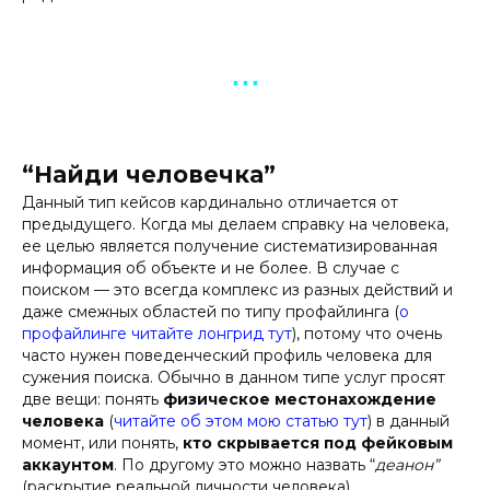
▪︎ ▪︎ ▪︎
“Найди человечка”
Данный тип кейсов кардинально отличается от
предыдущего. Когда мы делаем справку на человека,
ее целью является получение систематизированная
информация об объекте и не более. В случае с
поиском — это всегда комплекс из разных действий и
даже смежных областей по типу профайлинга (
о
профайлинге читайте лонгрид тут
), потому что очень
часто нужен поведенческий профиль человека для
сужения поиска. Обычно в данном типе услуг просят
две вещи: понять
физическое местонахождение
человека
(
читайте об этом мою статью тут
) в данный
момент, или понять,
кто скрывается под фейковым
аккаунтом
. По другому это можно назвать “
деанон”
(раскрытие реальной личности человека).