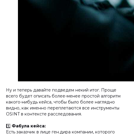
Ну и теперь давайте подведем некий итог. Проще
всего будет описать более-менее простой алгоритм
какого-нибудь кейса, чтобы было более наглядно
видно, как именно переплетаются все инструменты
OSINT в контексте расследования.
1️⃣
Фабула кейса:
Есть заказчик в лице ген.дира компании, которого