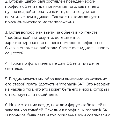
2. Вторым шагом был составлен поведенческий
профиль объекта для понимания того, как на него
нужно воздействовать и влиять, если получится
вступить с ним в диалог. Так же это помогло сузить
поиск физического местоположения.
3. Встал вопрос, как выйти на объект в контексте
“пообщаться”, потому что, естественно,
зарегистрированных на него номеров телефонов не
было, а старые не работали. Самое очевидное — поиск
соц.сетей.
4. Поиск по фото ничего не дал. Объект ни где не
светился.
5. В один момент мы обращаем внимание на название
его старой почты (допустим “mehanik-64”). Это наводит
на мысль о том, что это может быть его ником, которым
он пользуется и посей день.
6. Ищем этот ник везде, находим форум любителей и
заводчиков голубей. Заходим в профиль к mehanik-64.
В профиле была дата и год рождения (они совпадали с