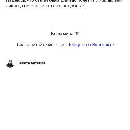
Надеюсь, что статья была для вас полезна и желаю вам
никогда не сталкиваться с подобным!
Всем мира ✋🏻
Также читайте меня тут:
Telegram
и
Вконтакте
Никита Артемов