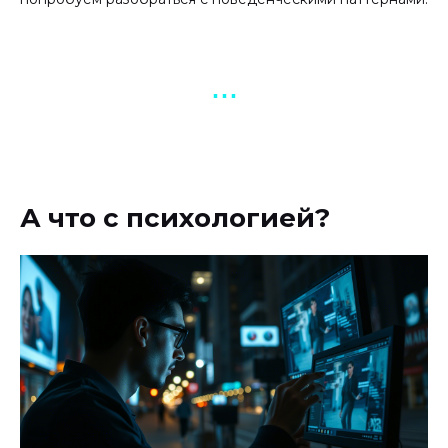
▪︎ ▪︎ ▪︎
А что с психологией?