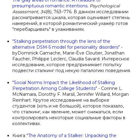
The gray areas of romance: A measure of
presumptuous romantic intentions
.
Psychological
Assessment, 34
(8), 763–776. В данном исследовании
рассматривается шкала, которая оценивает степень
намерений, в которой романтический ухажёр готов
"перебарщивать" в ухаживаниях.
"Stalking perpetration through the lens of the
alternative DSM-5 model for personality disorders"
-
byDominick Gamache, Marie-Ève Cloutier, Jonathan
Faucher, Philippe Leclerc, Claudia Savard. Интересное
исследование, которое предпринимает попытку
подвести сталкинг под некую паталогию поведения.
"Social Norms Impact the Likelihood of Stalking
Perpetration Among College Students"
- Corinne L.
McNamara, Dorothy F. Marsil, Jennifer Willard, Morgan
Reinhart. Крутое исследование на выборке
студентов (хоть и не большой), которое показало,
что сталкинг, как явление, может снижаться, если
контролировать некоторые социальные факторы в
коллективах.
Книга
"The Anatomy of a Stalker: Unpacking the