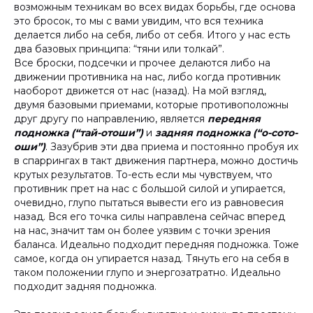
возможным техникам во всех видах борьбы, где основа
это бросок, то мы с вами увидим, что вся техника
делается либо на себя, либо от себя. Итого у нас есть
два базовых принципа: “тяни или толкай”.
Все броски, подсечки и прочее делаются либо на
движении противника на нас, либо когда противник
наоборот движется от нас (назад). На мой взгляд,
двумя базовыми приемами, которые противоположны
друг другу по направлению, является
передняя
подножка (“тай-отоши”)
и
задняя подножка (“о-сото-
оши”)
. Зазубрив эти два приема и постоянно пробуя их
в спаррингах в такт движения партнера, можно достичь
крутых результатов. То-есть если мы чувствуем, что
противник прет на нас с большой силой и упирается,
очевидно, глупо пытаться вывести его из равновесия
назад. Вся его точка силы направлена сейчас вперед
на нас, значит там он более уязвим с точки зрения
баланса. Идеально подходит передняя подножка. Тоже
самое, когда он упирается назад. Тянуть его на себя в
таком положении глупо и энергозатратно. Идеально
подходит задняя подножка.