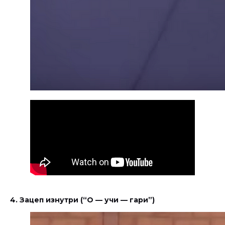
4. Зацеп изнутри (“О — учи — гари”)