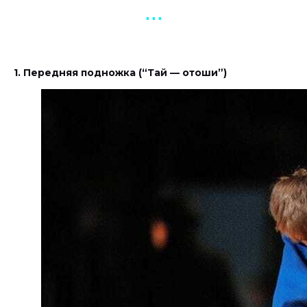
▪︎ ▪︎ ▪︎
1. Передняя подножка (“Тай — отоши”)