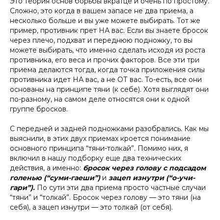
Это теория основ борьбы вкратце и очень по простому.
Сложно, это когда в вашем запасе не два приема, а
несколько больше и вы уже можете выбирать. Тот же
пример, противник прет НА вас. Если вы знаете бросок
через плечо, подхват и переднюю подножку, то вы
можете выбирать, что именно сделать исходя из роста
противника, его веса и прочих факторов. Все эти три
приема делаются тогда, когда точка приложения силы
противника идет НА вас, а не ОТ вас. То-есть, все они
основаны на принципе тяни (к себе). Хотя выглядят они
по-разному, на самом деле относятся они к одной
группе бросков.
С передней и задней подножками разобрались. Как мы
выяснили, в этих двух приемах кроется понимание
основного принципа “тяни-толкай”. Помимо них, я
включил в нашу подборку еще два технических
действия, а именно:
бросок через голову с подсадом
голенью (“суми-гаеши”)
и
зацеп изнутри (“о-учи-
гари”).
По сути эти два приема просто частные случаи
“тяни” и “толкай”. Бросок через голову — это тяни (на
себя), а зацеп изнутри — это толкай (от себя).