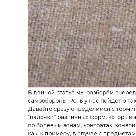
В данной статье мы разберём очере
самообороны. Речь у нас пойдёт о так
Давайте сразу определимся с термин
“палочки” различных форм, которые 
по болевым зонам, контратак, конво
как, к примеру, в случае с предметам