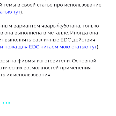
той темы в своей статье про использование
атью тут
).
нным вариантом явары/куботана, только
ев она выполнена в металле. Иногда она
ет выполнять различные EDC действия
и ножа для EDC читаем мою статью тут
).
бзоры на фирмы-изготовители. Основной
актических возможностей применения
ь их использования.
▪︎ ▪︎ ▪︎