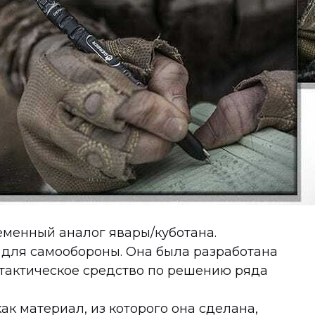
ременный аналог явары/куботана.
 для самообороны. Она была разработана
 тактическое средство по решению ряда
как материал, из которого она сделана,