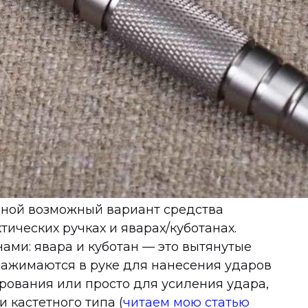
дной возможный вариант средства
тических ручках и яварах/куботанах.
ами: явара и куботан — это вытянутые
зажимаются в руке для нанесения ударов
ирования или просто для усиления удара,
и кастетного типа (
читаем мою статью