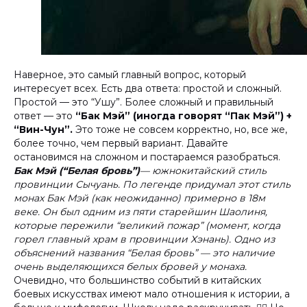
Наверное, это самый главный вопрос, который
интересует всех. Есть два ответа: простой и сложный.
Простой — это “Ушу”. Более сложный и правильный
ответ — это
“Бак Мэй” (иногда говорят “Пак Мэй”) +
“Вин-Чун”.
Это тоже не совсем корректно, но, все же,
более точно, чем первый вариант. Давайте
остановимся на сложном и постараемся разобраться.
Бак Мэй (“Белая бровь”)
— южнокитайский стиль
провинции Сычуань. По легенде придумал этот стиль
монах Бак Мэй (как неожиданно) примерно в 18м
веке. Он был одним из пяти старейшин Шаолиня,
которые пережили “великий пожар” (момент, когда
горел главный храм в провинции Хэнань). Одно из
объяснений названия “Белая бровь” — это наличие
очень выделяющихся белых бровей у монаха.
Очевидно, что большинство событий в китайских
боевых искусствах имеют мало отношения к истории, а