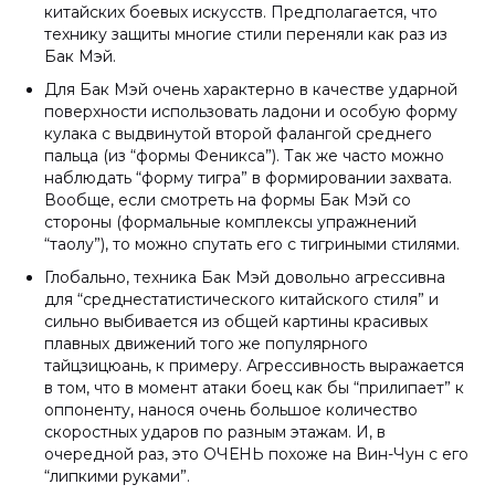
китайских боевых искусств. Предполагается, что
технику защиты многие стили переняли как раз из
Бак Мэй.
Для Бак Мэй очень характерно в качестве ударной
поверхности использовать ладони и особую форму
кулака с выдвинутой второй фалангой среднего
пальца (из “формы Феникса”). Так же часто можно
наблюдать “форму тигра” в формировании захвата.
Вообще, если смотреть на формы Бак Мэй со
стороны (формальные комплексы упражнений
“таолу”), то можно спутать его с тигриными стилями.
Глобально, техника Бак Мэй довольно агрессивна
для “среднестатистического китайского стиля” и
сильно выбивается из общей картины красивых
плавных движений того же популярного
тайцзицюань, к примеру. Агрессивность выражается
в том, что в момент атаки боец как бы “прилипает” к
оппоненту, нанося очень большое количество
скоростных ударов по разным этажам. И, в
очередной раз, это ОЧЕНЬ похоже на Вин-Чун с его
“липкими руками”.