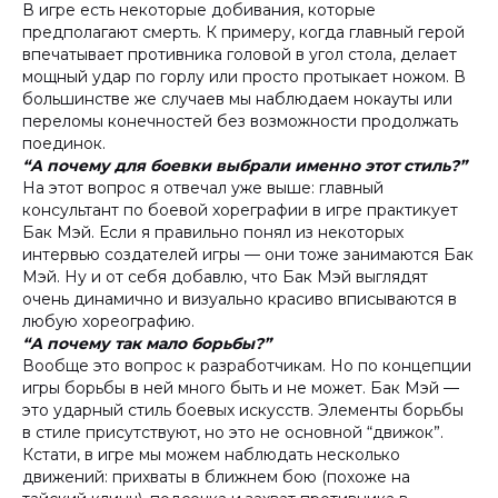
В игре есть некоторые добивания, которые
предполагают смерть. К примеру, когда главный герой
впечатывает противника головой в угол стола, делает
мощный удар по горлу или просто протыкает ножом. В
большинстве же случаев мы наблюдаем нокауты или
переломы конечностей без возможности продолжать
поединок.
“А почему для боевки выбрали именно этот стиль?”
На этот вопрос я отвечал уже выше: главный
консультант по боевой хореграфии в игре практикует
Бак Мэй. Если я правильно понял из некоторых
интервью создателей игры — они тоже занимаются Бак
Мэй. Ну и от себя добавлю, что Бак Мэй выглядят
очень динамично и визуально красиво вписываются в
любую хореографию.
“А почему так мало борьбы?”
Вообще это вопрос к разработчикам. Но по концепции
игры борьбы в ней много быть и не может. Бак Мэй —
это ударный стиль боевых искусств. Элементы борьбы
в стиле присутствуют, но это не основной “движок”.
Кстати, в игре мы можем наблюдать несколько
движений: прихваты в ближнем бою (похоже на