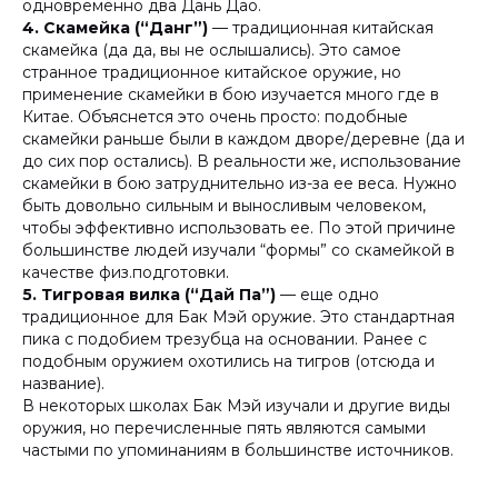
одновременно два Дань Дао.
4.
Скамейка (“Данг”)
— традиционная китайская
скамейка (да да, вы не ослышались). Это самое
странное традиционное китайское оружие, но
применение скамейки в бою изучается много где в
Китае. Объяснется это очень просто: подобные
скамейки раньше были в каждом дворе/деревне (да и
до сих пор остались). В реальности же, использование
скамейки в бою затруднительно из-за ее веса. Нужно
быть довольно сильным и выносливым человеком,
чтобы эффективно использовать ее. По этой причине
большинстве людей изучали “формы” со скамейкой в
качестве физ.подготовки.
5.
Тигровая вилка (“Дай Па”)
— еще одно
традиционное для Бак Мэй оружие. Это стандартная
пика с подобием трезубца на основании. Ранее с
подобным оружием охотились на тигров (отсюда и
название).
В некоторых школах Бак Мэй изучали и другие виды
оружия, но перечисленные пять являются самыми
частыми по упоминаниям в большинстве источников.