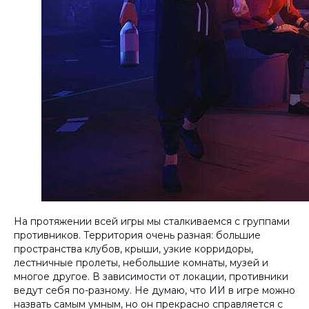
На протяжении всей игры мы сталкиваемся с группами
противников. Территория очень разная: большие
пространства клубов, крыши, узкие корридоры,
лестничные пролеты, небольшие комнаты, музей и
многое другое. В зависимости от локации, противники
ведут себя по-разному. Не думаю, что ИИ в игре можно
назвать самым умным, но он прекрасно справляется с