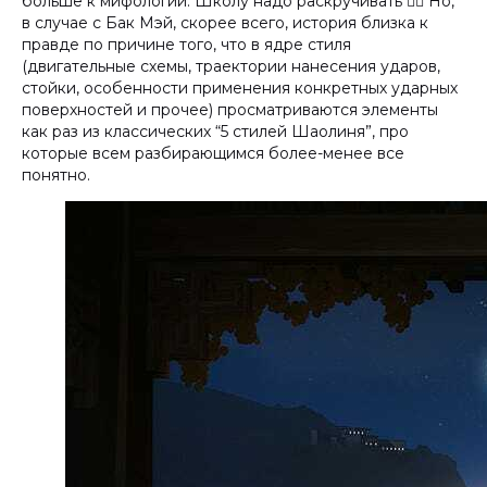
больше к мифологии. Школу надо раскручивать ☝🏻 Но,
в случае с Бак Мэй, скорее всего, история близка к
правде по причине того, что в ядре стиля
(двигательные схемы, траектории нанесения ударов,
стойки, особенности применения конкретных ударных
поверхностей и прочее) просматриваются элементы
как раз из классических “5 стилей Шаолиня”, про
которые всем разбирающимся более-менее все
понятно.