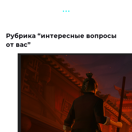
▪︎ ▪︎ ▪︎
Рубрика “интересные вопросы
от вас”