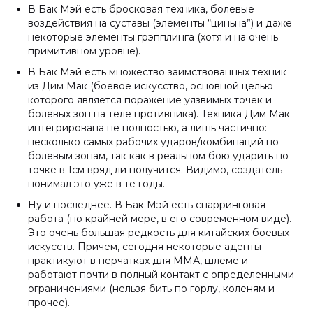
В Бак Мэй есть бросковая техника, болевые
воздействия на суставы (элементы “циньна”) и даже
некоторые элементы грэпплинга (хотя и на очень
примитивном уровне).
В Бак Мэй есть множество заимствованных техник
из Дим Мак (боевое искусство, основной целью
которого является поражение уязвимых точек и
болевых зон на теле противника). Техника Дим Мак
интегрирована не полностью, а лишь частично:
несколько самых рабочих ударов/комбинаций по
болевым зонам, так как в реальном бою ударить по
точке в 1см вряд ли получится. Видимо, создатель
понимал это уже в те годы.
Ну и последнее. В Бак Мэй есть спарринговая
работа (по крайней мере, в его современном виде).
Это очень большая редкость для китайских боевых
искусств. Причем, сегодня некоторые адепты
практикуют в перчатках для ММА, шлеме и
работают почти в полный контакт с определенными
ограничениями (нельзя бить по горлу, коленям и
прочее).