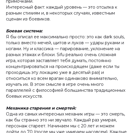
примочками.
Интересный факт: каждый уровень — это отсылка к
разным стихиям и, в некоторых случаях, известным
сценам из боевиков.
Боевая система:
Я бы описал ее максимально просто: это как dark souls,
только вместо мечей, щитов и луков — удары руками и
ногами. Ну и классика — парирование, уклонение на
разных этажах и блоки. Sifu реально очень сложная
игра, которая заставляет тебя думать, постоянно
концентрироваться на происходящем (даже если ты
проходишь эту локацию уже в десятый раз) и
относиться ко всем врагам одинаково внимательно,
изучать их. В этом смысле в игре очень много
параллелей с философией большинства традиционных
боевых искусств.
Механика старения и смертей:
Одна из самых интересных механик игры — это смерть,
как бы странно это ни звучало. Каждый раз умирая,
персонаж стареет. Начинаем мы с 20 лет и можем
дойти до 70 (после мы уже умираем насовсем). Каждые