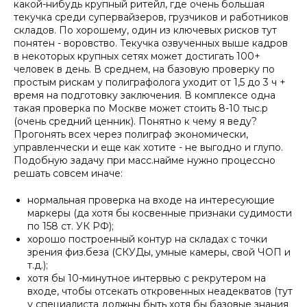
какой-нибудь крупный ритейл, где очень большая
текучка среди супервайзеров, грузчиков и работников
складов. По хорошему, один из ключевых рисков тут
понятен - воровство. Текучка озвученных выше кадров
в некоторых крупных сетях может достигать 100+
человек в день. В среднем, на базовую проверку по
простым рискам у полиграфолога уходит от 1,5 до 3 ч +
время на подготовку заключения. В комплексе одна
такая проверка по Москве может стоить 8-10 тыс.р
(очень средний ценник). Понятно к чему я веду?
Прогонять всех через полиграф экономически,
управленчески и еще как хотите - не выгодно и глупо.
Подобную задачу при масс.найме нужно процессно
решать совсем иначе:
нормальная проверка на входе на интересующие
маркеры (да хотя бы косвенные признаки судимости
по 158 ст. УК РФ);
хорошо построенный контур на складах с точки
зрения физ.беза (СКУДы, умные камеры, свой ЧОП и
т.д.);
хотя бы 10-минутное интервью с рекрутером на
входе, чтобы отсекать откровенных неадекватов (тут
у специалиста должны быть хотя бы базовые знания