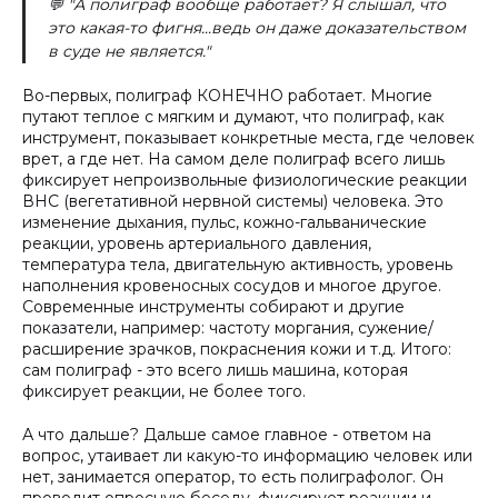
💬 "А полиграф вообще работает? Я слышал, что
это какая-то фигня...ведь он даже доказательством
в суде не является."
Во-первых, полиграф КОНЕЧНО работает. Многие
путают теплое с мягким и думают, что полиграф, как
инструмент, показывает конкретные места, где человек
врет, а где нет. На самом деле полиграф всего лишь
фиксирует непроизвольные физиологические реакции
ВНС (вегетативной нервной системы) человека. Это
изменение дыхания, пульс, кожно-гальванические
реакции, уровень артериального давления,
температура тела, двигательную активность, уровень
наполнения кровеносных сосудов и многое другое.
Современные инструменты собирают и другие
показатели, например: частоту моргания, сужение/
расширение зрачков, покраснения кожи и т.д. Итого:
сам полиграф - это всего лишь машина, которая
фиксирует реакции, не более того.
А что дальше? Дальше самое главное - ответом на
вопрос, утаивает ли какую-то информацию человек или
нет, занимается оператор, то есть полиграфолог. Он
проводит опросную беседу, фиксирует реакции и