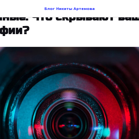
OSINT
HACK AND SECURITY
Блог Никиты Артемова
ные. Что скрывают ва
афии?