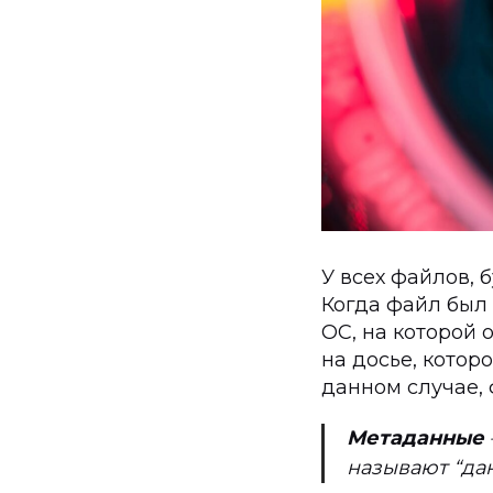
У всех файлов, б
Когда файл был с
ОС, на которой 
на досье, котор
данном случае,
Метаданные
называют “дан