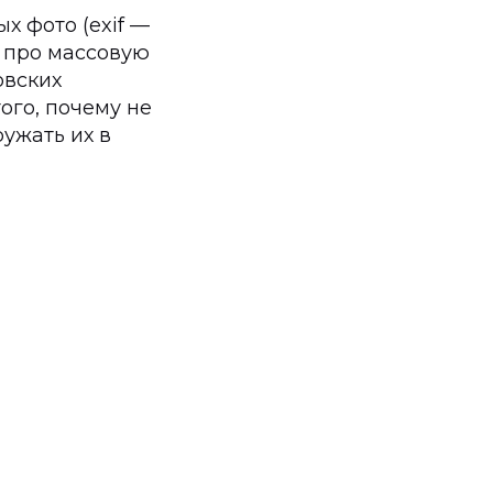
х фото (exif —
м про массовую
овских
ого, почему не
ружать их в