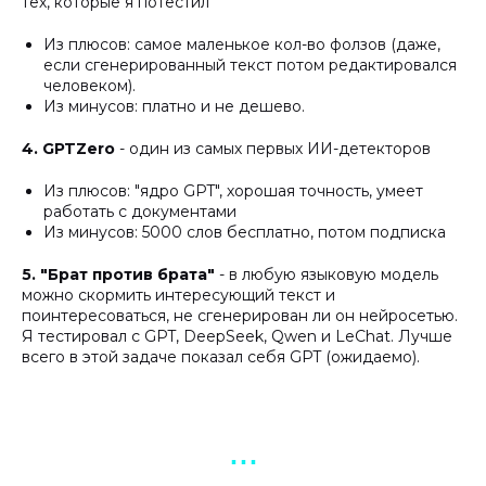
тех, которые я потестил
Из плюсов: самое маленькое кол-во фолзов (даже,
если сгенерированный текст потом редактировался
человеком).
Из минусов: платно и не дешево.
4. GPTZero
- один из самых первых ИИ-детекторов
Из плюсов: "ядро GPT", хорошая точность, умеет
работать с документами
Из минусов: 5000 слов бесплатно, потом подписка
5. "Брат против брата"
- в любую языковую модель
можно скормить интересующий текст и
поинтересоваться, не сгенерирован ли он нейросетью.
Я тестировал с GPT, DeepSeek, Qwen и LeChat. Лучше
всего в этой задаче показал себя GPT (ожидаемо).
▪︎ ▪︎ ▪︎