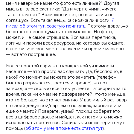
меня наверное какие-то фото есть личные?” Другая
мысль в голове скептика: “Да и черт с ними, ничего
такого там нет.” Возможно и нет, но все-таки я не
соглашусь. Есть такая вещь, как кража личности.
Я
писал об этом тут, советую почитать
. Поэтому довольно
безответственно думать в таком ключе. Но фото,
может, и не самое страшное. Вся ваша переписка,
логины и пароли всех ресурсов, на которых вы сидите,
ваше физическое местоположение и прочие маркеры
— вот это пострашнее.
Более простой вариант в конкретной уязвимости
FaceTime — это просто вас слушать. Да, бесспорно, в
какой-то момент вы можете это заметить (телефон
быстро разряжается, греется и прочее), но вот
загвоздка — сколько всего вы успеете наговорить за то
время, пока ни о чем не подозреваете? Кто-то меньше,
кто-то больше, но это неприятно. У вас милый разговор
со своей девушкой/парнем о покупках, зарплате или
еще о чем-то? Поверьте, умный плохиш соберет это
все в цифровое досье и найдет, как потом это можно
использовать против вас. Социальная инженерия ему в
помощь (
об этом у меня тоже есть статья тут
).