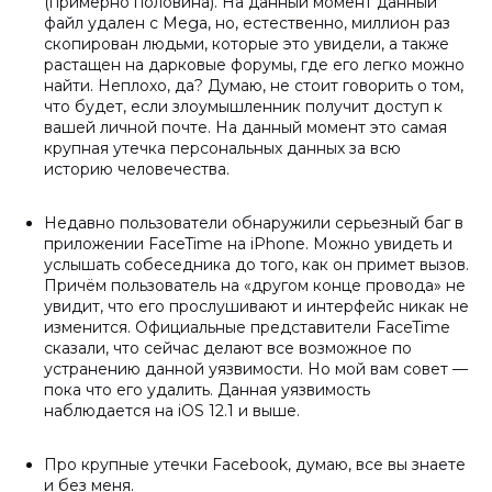
(примерно половина). На данный момент данный
файл удален с Mega, но, естественно, миллион раз
скопирован людьми, которые это увидели, а также
растащен на дарковые форумы, где его легко можно
найти. Неплохо, да? Думаю, не стоит говорить о том,
что будет, если злоумышленник получит доступ к
вашей личной почте. На данный момент это самая
крупная утечка персональных данных за всю
историю человечества.
Недавно пользователи обнаружили серьезный баг в
приложении FaceTime на iPhone. Можно увидеть и
услышать собеседника до того, как он примет вызов.
Причём пользователь на «другом конце провода» не
увидит, что его прослушивают и интерфейс никак не
изменится. Официальные представители FaceTime
сказали, что сейчас делают все возможное по
устранению данной уязвимости. Но мой вам совет —
пока что его удалить. Данная уязвимость
наблюдается на iOS 12.1 и выше.
Про крупные утечки Facebook, думаю, все вы знаете
и без меня.