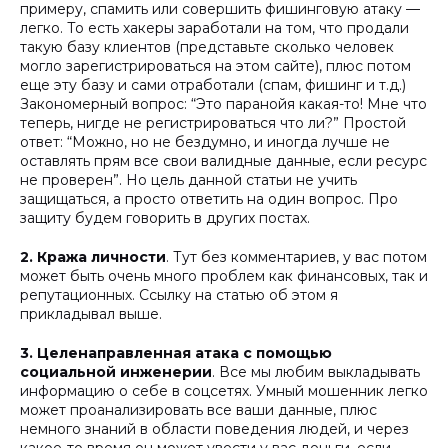
примеру, спамить или совершить фишинговую атаку —
легко. То есть хакеры заработали на том, что продали
такую базу клиентов (представьте сколько человек
могло зарегистрироваться на этом сайте), плюс потом
еще эту базу и сами отработали (спам, фишинг и т.д.)
Закономерный вопрос: “Это паранойя какая-то! Мне что
теперь, нигде не регистрироваться что ли?” Простой
ответ: “Можно, но не бездумно, и иногда лучше не
оставлять прям все свои валидные данные, если ресурс
не проверен”. Но цель данной статьи не учить
защищаться, а просто ответить на один вопрос. Про
защиту будем говорить в других постах.
2. Кража личности
. Тут без комментариев, у вас потом
может быть очень много проблем как финансовых, так и
репутационных. Ссылку на статью об этом я
прикладывал выше.
3. Целенаправленная атака с помощью
социальной инженерии
. Все мы любим выкладывать
информацию о себе в соцсетях. Умный мошенник легко
может проанализировать все ваши данные, плюс
немного знаний в области поведения людей, и через
какое-то время он может увести у вас деньги, если