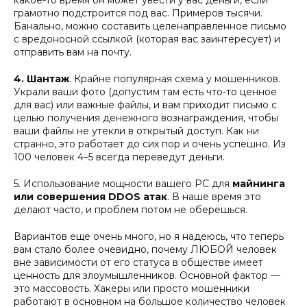
грамотно подстроится под вас. Примеров тысячи.
Банально, можно составить целенаправленное письмо
с вредоносной ссылкой (которая вас заинтересует) и
отправить вам на почту.
4. Шантаж
. Крайне популярная схема у мошенников.
Украли ваши фото (допустим там есть что-то ценное
для вас) или важные файлы, и вам приходит письмо с
целью получения денежного вознаграждения, чтобы
ваши файлы не утекли в открытый доступ. Как ни
странно, это работает до сих пор и очень успешно. Из
100 человек 4–5 всегда переведут деньги.
5. Использование мощности вашего PC для
майнинга
или совершения DDOS атак
. В наше время это
делают часто, и проблем потом не оберёшься.
Вариантов еще очень много, но я надеюсь, что теперь
вам стало более очевидно, почему ЛЮБОЙ человек
вне зависимости от его статуса в обществе имеет
ценность для злоумышленников. Основной фактор —
это массовость. Хакеры или просто мошенники
работают в основном на большое количество человек