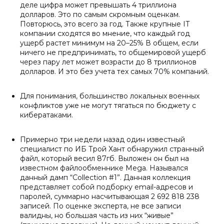
деле цифра может превышать 4 триллиона
долларов. Это по самым скромным оценкам.
Повторюсь, это всего за год. Также крупные IT
компании сходятся во мнение, что каждый год
ущерб растет минимум на 20–25% В общем, если
ничего не предпринимать, то общемировой ущерб
через пару лет может возрасти до 8 триллионов
долларов. И это без учета тех самых 70% компаний.
Для понимания, большинство локальных военных
конфликтов уже не могут тягаться по бюджету с
кибератаками.
Примерно три недели назад один известный
специалист по ИБ Трой Хант обнаружил странный
файл, который весил 87гб. Выложен он был на
известном файлообменнике Mega. Назывался
данный дамп “Collection #1”. Данная коллекция
представляет собой подборку email-адресов и
паролей, суммарно насчитывающая 2 692 818 238
записей. По оценке эксперта, не все записи
валидны, но большая часть из них “живые”