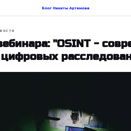
Блог Никиты Артемова
ВОСТИ
вебинара: "OSINT - сов
цифровых расследован