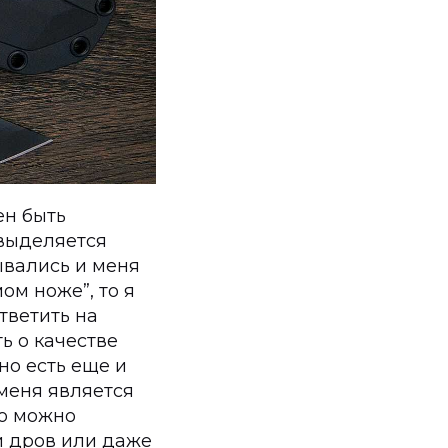
ен быть
 выделяется
ывались и меня
ом ноже”, то я
тветить на
ь о качестве
но есть еще и
 меня является
о можно
и дров или даже