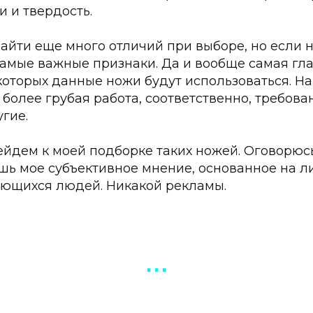
и и твердость.
айти еще много отличий при выборе, но если н
 самые важные признаки. Да и вообще самая г
 которых данные ножи будут использоваться. Н
более грубая работа, соответственно, требова
гие.
ейдем к моей подборке таких ножей. Оговорюсь
ишь мое субъективное мнение, основанное на л
ющихся людей. Никакой рекламы.
▪︎ ▪︎ ▪︎