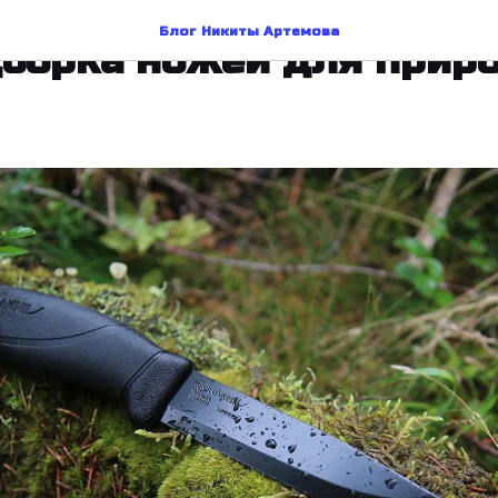
IVES
Блог Никиты Артемова
борка ножей для прир