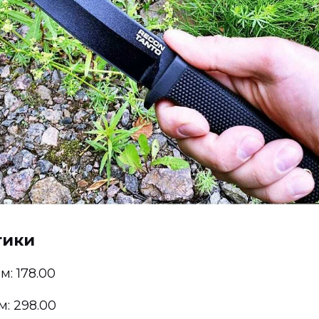
тики
: 178.00
: 298.00