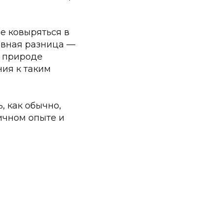
е ковыряться в
лавная разница —
а природе
ния к таким
, как обычно,
ичном опыте и