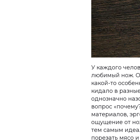
У каждого челов
любимый нож. Об
какой-то особе
кидало в разные
однозначно назо
вопрос «почему?
материалов, эрг
ощущение от нож
тем самым идеа
порезать мясо и