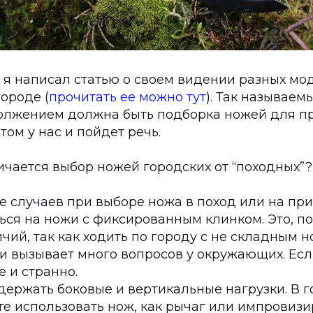
д я написал статью о своем видении разных м
ороде (
прочитать ее можно тут
). Так называем
лжением должна быть подборка ножей для п
том у нас и пойдет речь.
чается выбор ножей городских от “походных”?
е случаев при выборе ножа в поход или на при
ься на ножи с фиксированным клинком. Это, по
чий, так как ходить по городу с не складным 
и вызывает много вопросов у окружающих. Есл
е и странно.
держать боковые и вертикальные нагрузки. В г
те использовать нож, как рычаг или импровиз