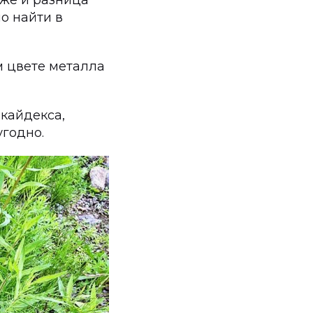
оже и разница
о найти в
м цвете металла
кайдекса,
угодно.