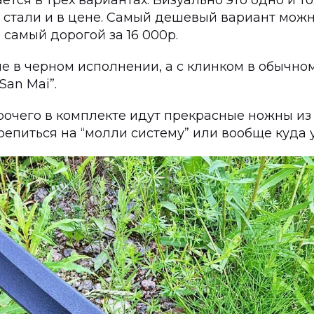
ается в трех вариантах. Визуально это одно и т
 стали и в цене. Самый дешевый вариант можн
а самый дорогой за 16 000р.
 не в черном исполнении, а с клинком в обычно
San Mai”.
рочего в комплекте идут прекрасные ножны из 
репиться на “молли систему” или вообще куда 