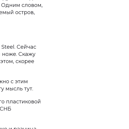
. Одним словом,
аемый остров,
Steel. Сейчас
м ноже. Скажу
этом, скорее
жно с этим
у мысль тут.
го пластиковой
 СНБ