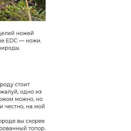
оделей ножей
ые EDC — ножи.
рироды.
роду стоит
жалуй, одно из
ножом можно, но
и честно, на мой
ороде вы скорее
ированный топор.