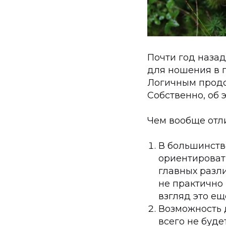
Почти год наза
для ношения в г
Логичным продо
Собственно, об э
Чем вообще отли
В большинств
ориентироват
главных разли
не практично 
взгляд это ещ
Возможность 
всего не буде