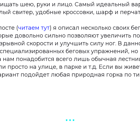
щищать шею, руки и лицо. Самый идеальный ва
лый свитер, удобные кроссовки, шарф и перчат
осте (
читаем тут
) я описал несколько своих бе
торые довольно сильно позволяют увеличить п
зрывной скорости и улучшить силу ног. В данн
 специализированных беговых упражнений, но в
 нам понадобится всего лишь обычная лестниц
и просто на улице, в парке и т.д. Если вы живе
ариант подойдет любая природная горка по ти
▪︎ ▪︎ ▪︎