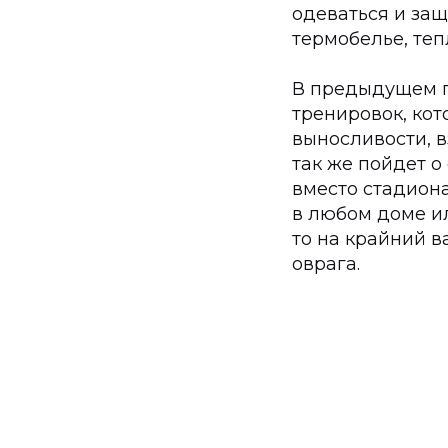
одеваться и за
термобелье, теп
В предыдущем п
тренировок, ко
выносливости, в
так же пойдет о
вместо стадиона
в любом доме ил
то на крайний в
оврага.