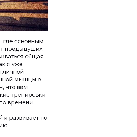
, где основным
 от предыдущих
звиваться общая
ак я уже
я личной
ечной мышцы в
м, что вам
акие тренировки
по времени.
 и развивает по
ию.