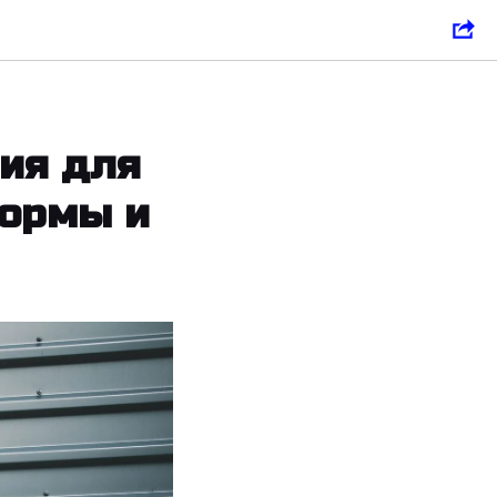
ия для
формы и