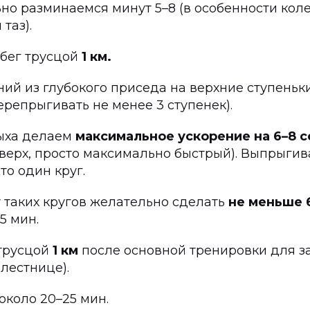
о разминаемся минут 5–8 (в особенности коле
таз).
бег трусцой
1 км.
й из глубокого приседа на верхние ступеньк
репрыгивать не менее 3 ступенек).
дыха делаем
максимальное ускорение на 6–8 с
верх, просто максимально быстрый). Выпрыгив
то один круг.
 таких кругов желательно сделать
не меньше 
,5 мин.
трусцой
1 км
после основной тренировки для з
 лестнице).
около 20–25 мин.