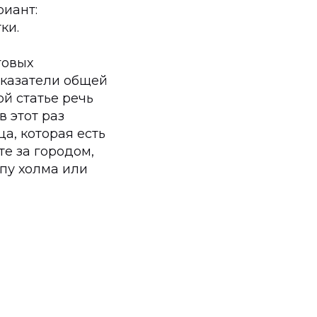
риант:
ки.
говых
оказатели общей
ой статье речь
 этот раз
а, которая есть
те за городом,
пу холма или