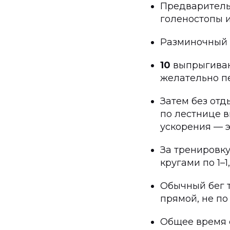
Предварительн
голеностопы и 
Разминочный 
10
выпрыгивани
желательно пе
Затем без от
по лестнице в
ускорения — э
За тренировку
кругами по 1–1
Обычный бег 
прямой, не по
Общее время 