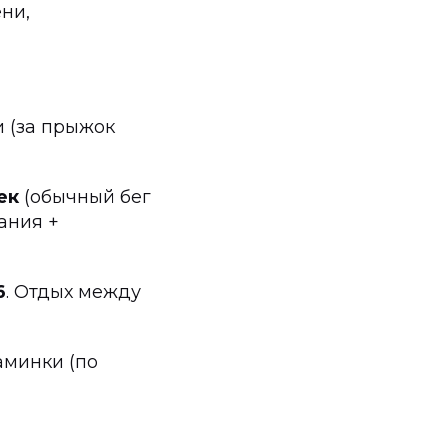
ни,
и (за прыжок
ек
(обычный бег
ания +
6
. Отдых между
аминки (по