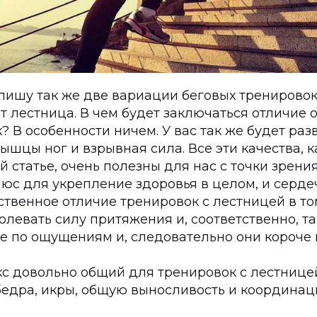
опишу так же две вариации беговых тренировок
т лестница. В чем будет заключаться отличие
? В особенности ничем. У вас так же будет ра
ышцы ног и взрывная сила. Все эти качества, к
й статье, очень полезны для нас с точки зрени
люс для укрепление здоровья в целом, и серд
ственное отличие тренировок с лестницей в то
левать силу притяжения и, соответственно, т
е по ощущениям и, следовательно они короче 
с довольно общий для тренировок с лестницей
бедра, икры, общую выносливость и координац