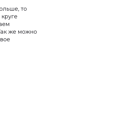
ольше, то
 круге
ваем
 Так же можно
свое